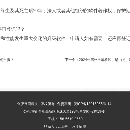
终生及其死亡后50年；法人或者其他组织的软件著作权，保护期
要再登记吗？
能和性能发生重大变化的升级软件，申请人如有需要，还应再登
如何申报？
下一个：
2024年宿州市埇桥区、砀山县
合肥寻鹿科技 版权所有
免责声明
皖ICP备13016955号-14
公司地址:合肥高新区明珠大道198号星梦园F2栋19楼
手机：158-5519-9550
联系人：江经理
营业执照